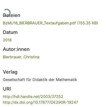
ade...
Dateien
BzMU18_BIERBRAUER_Textaufgaben.pdf
(155.35 KB)
Datum
2018
Autor:innen
Bierbrauer, Christina
Verlag
Gesellschaft für Didaktik der Mathematik
URI
http://hdl.handle.net/2003/37252
http://dx.doi.org/10.17877/DE290R-19247