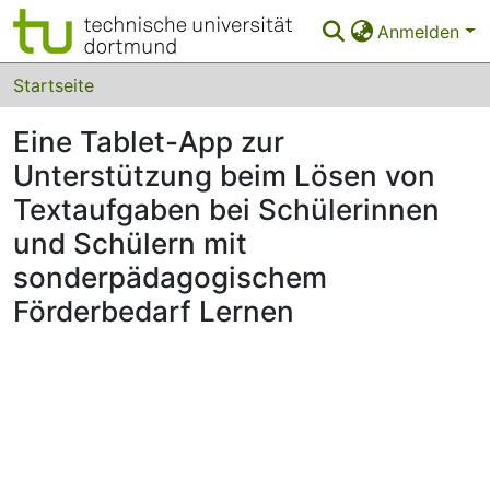
Anmelden
Bereiche & Sammlungen
Startseite
Das gesamte Repositorium
Eine Tablet-App zur
Unterstützung beim Lösen von
Statistiken
Textaufgaben bei Schülerinnen
FAQ
und Schülern mit
Leitlinien
sonderpädagogischem
Zurück zur Startseite
Förderbedarf Lernen