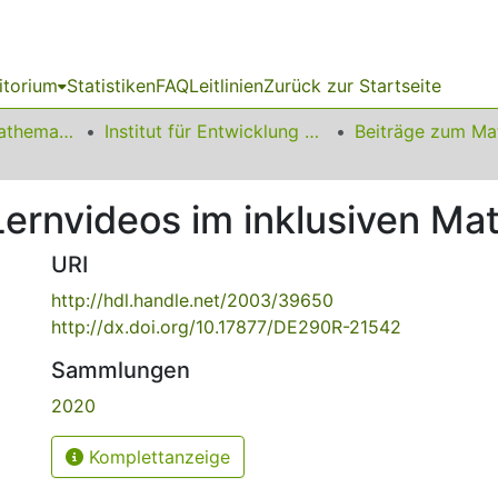
itorium
Statistiken
FAQ
Leitlinien
Zurück zur Startseite
01 Fakultät für Mathematik
Institut für Entwicklung und Erforschung des Mathematikunterrichts
 Lernvideos im inklusiven Ma
URI
http://hdl.handle.net/2003/39650
http://dx.doi.org/10.17877/DE290R-21542
Sammlungen
2020
Komplettanzeige