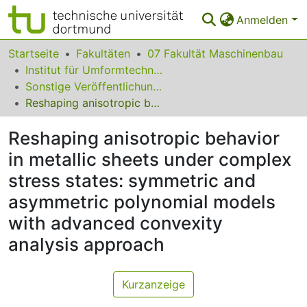
Anmelden
Bereiche & Sammlungen
Startseite
Fakultäten
07 Fakultät Maschinenbau
Institut für Umformtechnik und Leichtbau
Das gesamte Repositorium
Sonstige Veröffentlichungen
Reshaping anisotropic behavior in metallic sheets under complex stress states: symmetric and asymmetric polynomial models with advanced convexity analysis approach
Statistiken
Reshaping anisotropic behavior
FAQ
in metallic sheets under complex
Leitlinien
stress states: symmetric and
Zurück zur Startseite
asymmetric polynomial models
with advanced convexity
analysis approach
Kurzanzeige