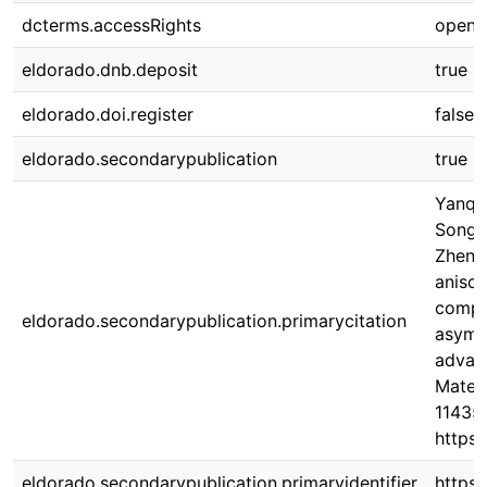
dcterms.accessRights
open 
eldorado.dnb.deposit
true
eldorado.doi.register
false
eldorado.secondarypublication
true
Yanqia
Song,
Zheng
anisot
compl
eldorado.secondarypublication.primarycitation
asymm
advan
Materi
11435
https:
eldorado.secondarypublication.primaryidentifier
https: