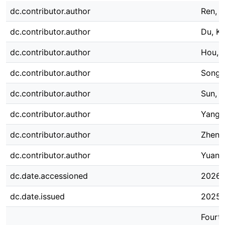
dc.contributor.author
Ren, 
dc.contributor.author
Du, Ka
dc.contributor.author
Hou, 
dc.contributor.author
Song, 
dc.contributor.author
Sun, L
dc.contributor.author
Yang,
dc.contributor.author
Zheng
dc.contributor.author
Yuan,
dc.date.accessioned
2026-
dc.date.issued
2025-
Fourth