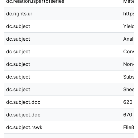
dc.relation.ispartofseries
Materi
dc.rights.uri
https:
dc.subject
Yield 
dc.subject
Analyt
dc.subject
Convex
dc.subject
Non-as
dc.subject
Subse
dc.subject
Sheet
dc.subject.ddc
620
dc.subject.ddc
670
dc.subject.rswk
Fließ