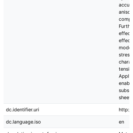
accura
aniso
compar
Furth
effect
effect
modeli
stress
charac
tensil
Applyi
enable
subseq
sheets
dc.identifier.uri
http:/
dc.language.iso
en