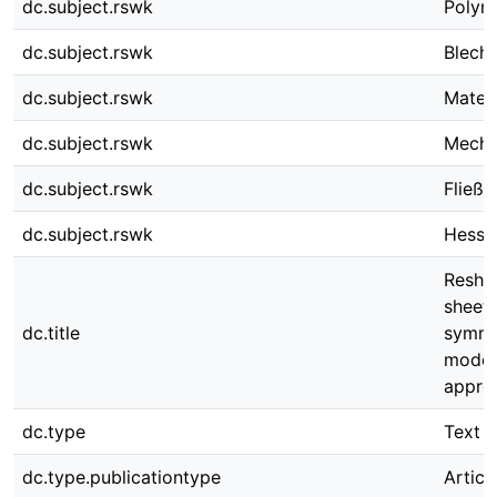
dc.subject.rswk
Polyn
dc.subject.rswk
Blech
dc.subject.rswk
Materi
dc.subject.rswk
Mecha
dc.subject.rswk
Fließv
dc.subject.rswk
Hesse
Reshap
sheets
dc.title
symme
model
appro
dc.type
Text
dc.type.publicationtype
Articl