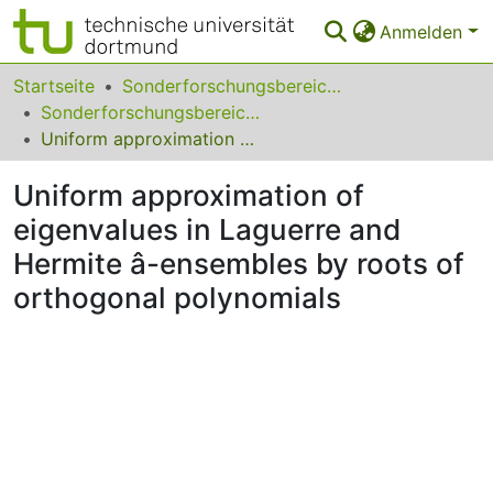
Anmelden
Bereiche & Sammlungen
Startseite
Sonderforschungsbereiche
Sonderforschungsbereich (SFB) 475
Das gesamte Repositorium
Uniform approximation of eigenvalues in Laguerre and Hermite â-ensembles by roots of orthogonal polynomials
Statistiken
Uniform approximation of
FAQ
eigenvalues in Laguerre and
Hermite â-ensembles by roots of
Leitlinien
orthogonal polynomials
Zurück zur Startseite