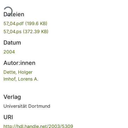
ade...
Dateien
57_04.pdf
(199.6 KB)
57_04.ps
(372.39 KB)
Datum
2004
Autor:innen
Dette, Holger
Imhof, Lorens A.
Verlag
Universität Dortmund
URI
http://hdl.handle.net/2003/5309