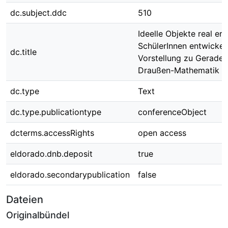
dc.subject.ddc
510
Ideelle Objekte real erl
SchülerInnen entwickeln
dc.title
Vorstellung zu Geraden
Draußen-Mathematik
dc.type
Text
dc.type.publicationtype
conferenceObject
dcterms.accessRights
open access
eldorado.dnb.deposit
true
eldorado.secondarypublication
false
Dateien
Originalbündel