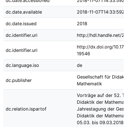
dc.date.accessioned
2018-11-07T14:33:59Z
dc.date.available
2018-11-07T14:33:59Z
dc.date.issued
2018
dc.identifier.uri
http://hdl.handle.net/
http://dx.doi.org/10.1
dc.identifier.uri
19546
dc.language.iso
de
Gesellschaft für Didakt
dc.publisher
Mathematik
Vorträge auf der 52. T
Didaktik der Mathemati
dc.relation.ispartof
Jahrestagung der Gesel
Didaktik der Mathemat
05.03. bis 09.03.2018 