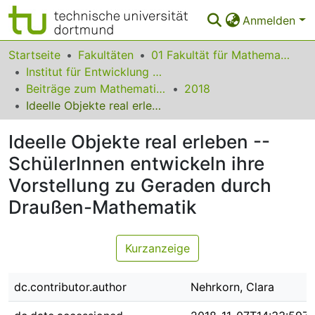
Anmelden
Bereiche & Sammlungen
Startseite
Fakultäten
01 Fakultät für Mathematik
Institut für Entwicklung und Erforschung des Mathematikunterrichts
Das gesamte Repositorium
Beiträge zum Mathematikunterricht
2018
Ideelle Objekte real erleben -- SchülerInnen entwickeln ihre Vorstellung zu Geraden durch Draußen-Mathematik
Statistiken
Ideelle Objekte real erleben --
FAQ
SchülerInnen entwickeln ihre
Leitlinien
Vorstellung zu Geraden durch
Zurück zur Startseite
Draußen-Mathematik
Kurzanzeige
dc.contributor.author
Nehrkorn, Clara