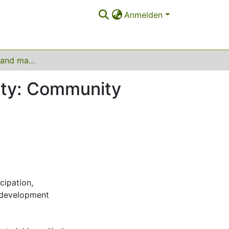
Anmelden
Rural livelihood, land management and biodiversity: Community Participation for Biodiversity Conservation
sity: Community
cipation
,
 development