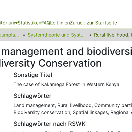
itorium
Statistiken
FAQ
Leitlinien
Zurück zur Startseite
09 Fakultät für Raumplanung
Systemtheorie und Systemtechnik in der Raumplanung
and management and biodiver
diversity Conservation
Sonstige Titel
The case of Kakamega Forest in Western Kenya
Schlagwörter
Land management
,
Rural livelihood
,
Community parti
Biodiversity conservation
,
Spatial linkages
,
Regional
Schlagwörter nach RSWK