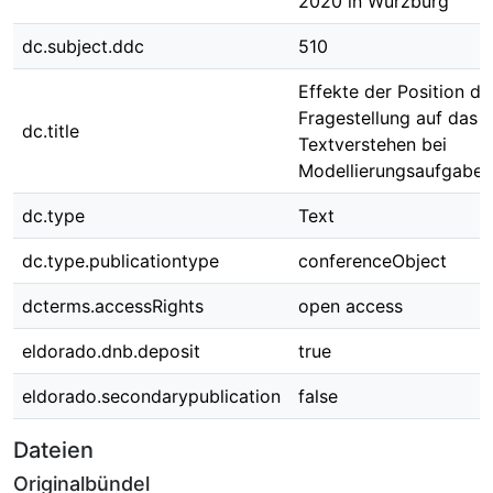
2020 in Würzburg
dc.subject.ddc
510
Effekte der Position de
Fragestellung auf das
dc.title
Textverstehen bei
Modellierungsaufgaben
dc.type
Text
dc.type.publicationtype
conferenceObject
dcterms.accessRights
open access
eldorado.dnb.deposit
true
eldorado.secondarypublication
false
Dateien
Originalbündel