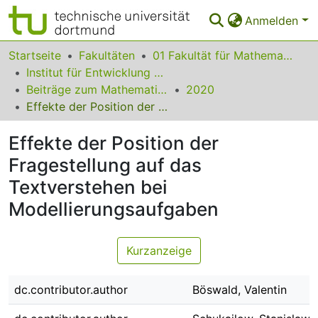
Anmelden
Bereiche & Sammlungen
Startseite
Fakultäten
01 Fakultät für Mathematik
Institut für Entwicklung und Erforschung des Mathematikunterrichts
Das gesamte Repositorium
Beiträge zum Mathematikunterricht
2020
Effekte der Position der Fragestellung auf das Textverstehen bei Modellierungsaufgaben
Statistiken
Effekte der Position der
FAQ
Fragestellung auf das
Leitlinien
Textverstehen bei
Zurück zur Startseite
Modellierungsaufgaben
Kurzanzeige
dc.contributor.author
Böswald, Valentin