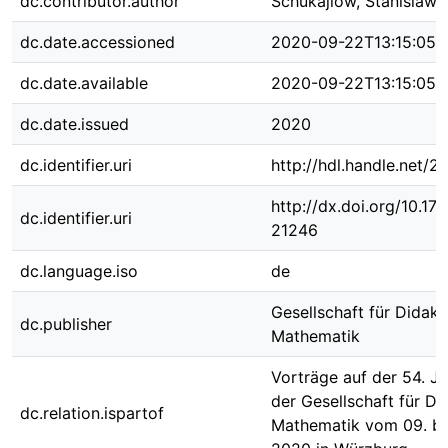
dc.contributor.author
Schukajlow, Stanislaw
dc.date.accessioned
2020-09-22T13:15:05Z
dc.date.available
2020-09-22T13:15:05Z
dc.date.issued
2020
dc.identifier.uri
http://hdl.handle.net/
http://dx.doi.org/10.1
dc.identifier.uri
21246
dc.language.iso
de
Gesellschaft für Didakt
dc.publisher
Mathematik
Vorträge auf der 54. J
der Gesellschaft für Di
dc.relation.ispartof
Mathematik vom 09. bi