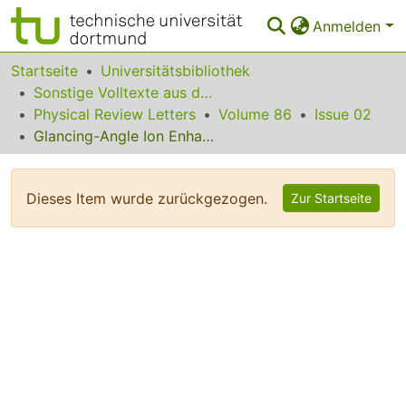
Anmelden
Bereiche & Sammlungen
Startseite
Universitätsbibliothek
Sonstige Volltexte aus dem Bibliotheksangebot
Das gesamte Repositorium
Physical Review Letters
Volume 86
Issue 02
Glancing-Angle Ion Enhanced Surface Diffusion on GaAs(001) during Molecular Beam Epitaxy
Statistiken
FAQ
Dieses Item wurde zurückgezogen.
Zur Startseite
Leitlinien
Zurück zur Startseite