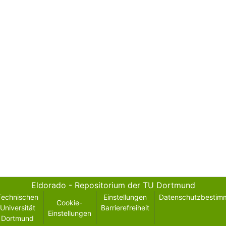
Eldorado - Repositorium der TU Dortmund
Technischen
Einstellungen
Datenschutzbestim
Cookie-
Universität
Barrierefreiheit
Einstellungen
Dortmund