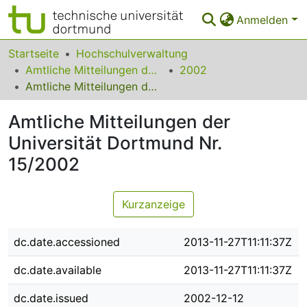
Anmelden
Bereiche & Sammlungen
Startseite
Hochschulverwaltung
Amtliche Mitteilungen der Technischen Universität Dortmund
2002
Das gesamte Repositorium
Amtliche Mitteilungen der Universität Dortmund Nr. 15/2002
Statistiken
Amtliche Mitteilungen der
FAQ
Universität Dortmund Nr.
15/2002
Leitlinien
Zurück zur Startseite
Kurzanzeige
dc.date.accessioned
2013-11-27T11:11:37Z
dc.date.available
2013-11-27T11:11:37Z
dc.date.issued
2002-12-12