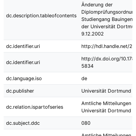
Änderung der
Diplomprüfungsordnung
dc.description.tableofcontents
Studiengang Bauingeni
der Universität Dortm
9.12.2002
dc.identifier.uri
http://hdl.handle.net/2
http://dx.doi.org/10.1
dc.identifier.uri
5834
dc.language.iso
de
dc.publisher
Universität Dortmund
Amtliche Mitteilungen d
dc.relation.ispartofseries
Universität Dortmund ;
dc.subject.ddc
080
Amtliche Mitteilungen d