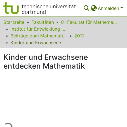
Anmelden
Bereiche & Sammlungen
Startseite
Fakultäten
01 Fakultät für Mathematik
Institut für Entwicklung und Erforschung des Mathematikunterrichts
Das gesamte Repositorium
Beiträge zum Mathematikunterricht
2011
Kinder und Erwachsene entdecken Mathematik
Statistiken
Kinder und Erwachsene
FAQ
entdecken Mathematik
Leitlinien
Zurück zur Startseite
ade...