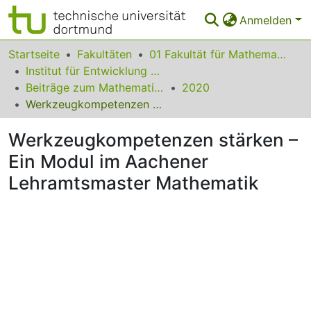
Anmelden
Bereiche & Sammlungen
Startseite
Fakultäten
01 Fakultät für Mathematik
Institut für Entwicklung und Erforschung des Mathematikunterrichts
Das gesamte Repositorium
Beiträge zum Mathematikunterricht
2020
Werkzeugkompetenzen stärken – Ein Modul im Aachener Lehramtsmaster Mathematik
Statistiken
Werkzeugkompetenzen stärken –
FAQ
Ein Modul im Aachener
Leitlinien
Lehramtsmaster Mathematik
Zurück zur Startseite