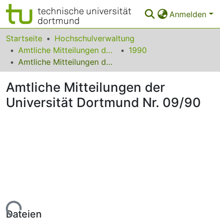
Anmelden
Bereiche & Sammlungen
Startseite
Hochschulverwaltung
Amtliche Mitteilungen der Technischen Universität Dortmund
1990
Das gesamte Repositorium
Amtliche Mitteilungen der Universität Dortmund Nr. 09/90
Statistiken
Amtliche Mitteilungen der
FAQ
Universität Dortmund Nr. 09/90
Leitlinien
Zurück zur Startseite
Lade...
Dateien