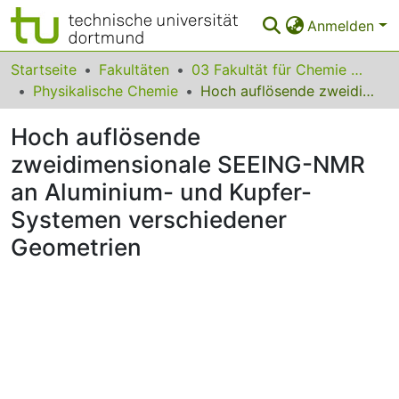
Anmelden
Bereiche & Sammlungen
Startseite
Fakultäten
03 Fakultät für Chemie und Chemische Biologie
Physikalische Chemie
Hoch auflösende zweidimensionale SEEING-NMR an Aluminium- und Kupfer-Systemen verschiedener Geometrien
Das gesamte Repositorium
Hoch auflösende
Statistiken
zweidimensionale SEEING-NMR
FAQ
an Aluminium- und Kupfer-
Leitlinien
Systemen verschiedener
Geometrien
Zurück zur Startseite