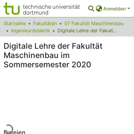
Anmelden
Bereiche & Sammlungen
Startseite
Fakultäten
07 Fakultät Maschinenbau
Ingenieurdidaktik
Digitale Lehre der Fakultät Maschinenbau im Sommersemester 2020
Das gesamte Repositorium
Digitale Lehre der Fakultät
Statistiken
Maschinenbau im
FAQ
Sommersemester 2020
Leitlinien
Zurück zur Startseite
Lade...
Dateien