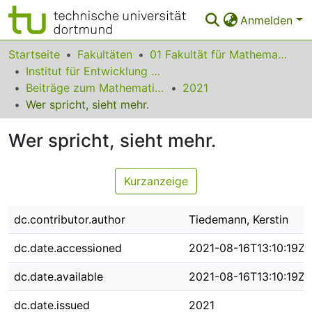
Anmelden
Bereiche & Sammlungen
Startseite
Fakultäten
01 Fakultät für Mathematik
Institut für Entwicklung und Erforschung des Mathematikunterrichts
Das gesamte Repositorium
Beiträge zum Mathematikunterricht
2021
Wer spricht, sieht mehr.
Statistiken
Wer spricht, sieht mehr.
FAQ
Leitlinien
Kurzanzeige
Zurück zur Startseite
dc.contributor.author
Tiedemann, Kerstin
dc.date.accessioned
2021-08-16T13:10:19Z
dc.date.available
2021-08-16T13:10:19Z
dc.date.issued
2021