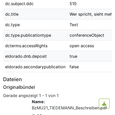
dc.subject.ddc
510
dc.title
Wer spricht, sieht mehr.
dc.type
Text
dc.type.publicationtype
conferenceObject
dcterms.accessRights
open access
eldorado.dnb.deposit
true
eldorado.secondarypublication
false
Dateien
Originalbündel
Gerade angezeigt
1 - 1 von 1
Name:
BzMU21_TIEDEMANN_Beschreiben.pdf