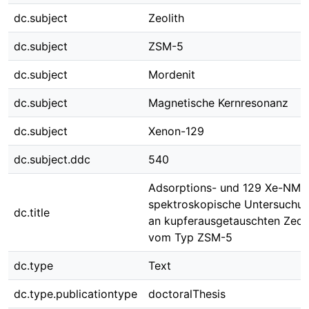
dc.subject
Zeolith
dc.subject
ZSM-5
dc.subject
Mordenit
dc.subject
Magnetische Kernresonanz
dc.subject
Xenon-129
dc.subject.ddc
540
Adsorptions- und 129 Xe-NMR
spektroskopische Untersuchu
dc.title
an kupferausgetauschten Zeol
vom Typ ZSM-5
dc.type
Text
dc.type.publicationtype
doctoralThesis