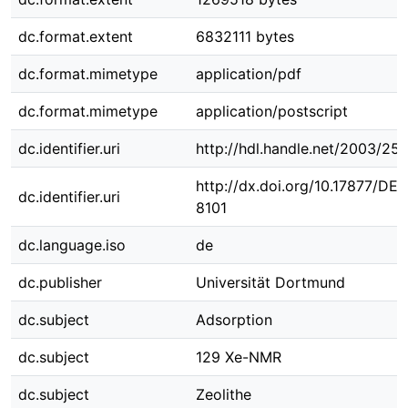
dc.format.extent
6832111 bytes
dc.format.mimetype
application/pdf
dc.format.mimetype
application/postscript
dc.identifier.uri
http://hdl.handle.net/2003/25
http://dx.doi.org/10.17877/DE
dc.identifier.uri
8101
dc.language.iso
de
dc.publisher
Universität Dortmund
dc.subject
Adsorption
dc.subject
129 Xe-NMR
dc.subject
Zeolithe