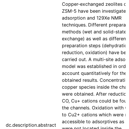
Copper-exchanged zeolites of
ZSM-5 have been investigated
adsorption and 129Xe NMR
techniques. Different preparat
methods (wet and solid-state 
exchange) as well as different
preparation steps (dehydration
reduction, oxidation) have be
carried out. A multi-site adsor
model was established in orde
account quantitatively for the
obtained results. Concentratio
copper species inside the cha
were obtained. After reduction
CO, Cu+ cations could be foun
the channels. Oxidation with O
to Cu2+ cations which were n
accessible to adsorptives as t
dc.description.abstract
were not located inside the