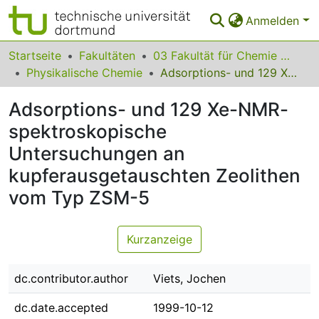
Anmelden
Bereiche & Sammlungen
Startseite
Fakultäten
03 Fakultät für Chemie und Chemische Biologie
Physikalische Chemie
Adsorptions- und 129 Xe-NMR-spektroskopische Untersuchungen an kupferausgetauschten Zeolithen vom Typ ZSM-5
Das gesamte Repositorium
Adsorptions- und 129 Xe-NMR-
Statistiken
spektroskopische
FAQ
Untersuchungen an
Leitlinien
kupferausgetauschten Zeolithen
vom Typ ZSM-5
Zurück zur Startseite
Kurzanzeige
dc.contributor.author
Viets, Jochen
dc.date.accepted
1999-10-12