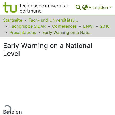
Anmelden
Bereiche & Sammlungen
Startseite
Fach- und Universitätsübergreifendes
Fachgruppe SIDAR
Conferences
ENWI
2010
Das gesamte Repositorium
Presentations
Early Warning on a National Level
Statistiken
Early Warning on a National
FAQ
Level
Leitlinien
Zurück zur Startseite
ade...
Dateien