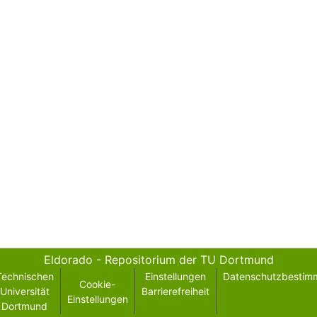
Eldorado - Repositorium der TU Dortmund
Technischen
Einstellungen
Datenschutzbestim
Cookie-
Universität
Barrierefreiheit
Einstellungen
Dortmund