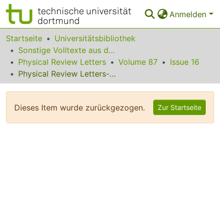
Anmelden
Bereiche & Sammlungen
Startseite
Universitätsbibliothek
Sonstige Volltexte aus dem Bibliotheksangebot
Das gesamte Repositorium
Physical Review Letters
Volume 87
Issue 16
Physical Review Letters--October 15, 2001 Contents
Statistiken
FAQ
Dieses Item wurde zurückgezogen.
Zur Startseite
Leitlinien
Zurück zur Startseite