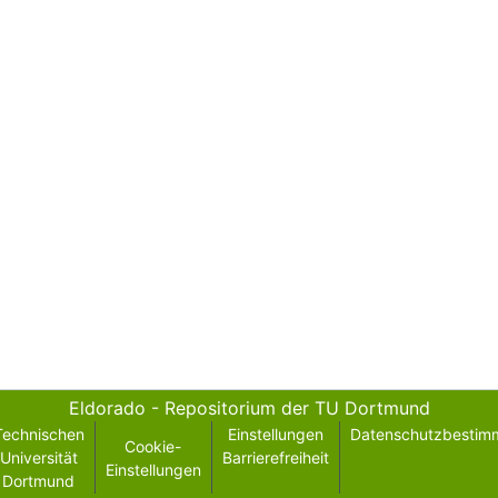
Eldorado - Repositorium der TU Dortmund
Technischen
Einstellungen
Datenschutzbestim
Cookie-
Universität
Barrierefreiheit
Einstellungen
Dortmund