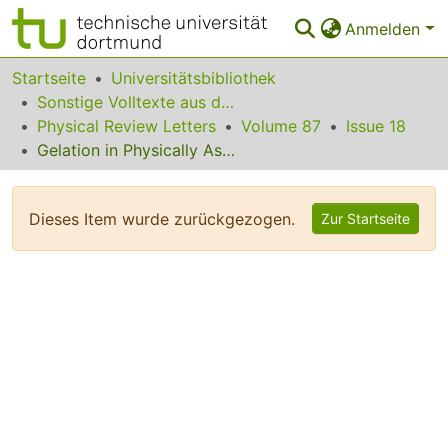
Anmelden
Bereiche & Sammlungen
Startseite
Universitätsbibliothek
Sonstige Volltexte aus dem Bibliotheksangebot
Das gesamte Repositorium
Physical Review Letters
Volume 87
Issue 18
Gelation in Physically Associating Polymer Solutions
Statistiken
FAQ
Dieses Item wurde zurückgezogen.
Zur Startseite
Leitlinien
Zurück zur Startseite