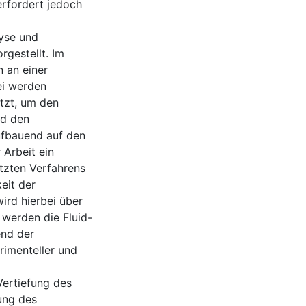
erfordert jedoch
yse und
rgestellt. Im
 an einer
ei werden
tzt, um den
d den
ufbauend auf den
 Arbeit ein
tzten Verfahrens
eit der
ird hierbei über
 werden die Fluid-
end der
rimenteller und
Vertiefung des
ung des