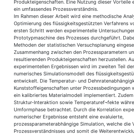
Produkteigenschaften. Eine Nutzung dieser Vorteile 
ein umfassendes Prozessverständnis.
Im Rahmen dieser Arbeit wird eine methodische Anal
Optimierung des flüssigkeitsgestützten Verfahrens vo
ersten Schritt werden experimentelle Untersuchungen
Prototypmaschine des Prozesses durchgeführt. Dab
Methoden der statistischen Versuchsplanung eingese
Zusammenhang zwischen den Prozessparametern un
resultierenden Produkteigenschaften herzustellen. A
experimentellen Ergebnissen wird im zweiten Teil der
numerisches Simulationsmodell des flüssigkeitsgestü
entwickelt. Die Temperatur- und Dehnratenabhängigk
Kunststoffeigenschaften unter Prozessbedingungen w
ein kalibriertes Materialmodell implementiert. Zudem
Struktur-Interaktion sowie Temperaturef¬fekte währ
Umformphase betrachtet. Durch die Korrelation expe
numerischer Ergebnisse entsteht eine evaluierte,
prozessparameterabhängige Simulation, welche die 
Prozessverständnisses und somit die Weiterentwickl