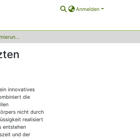
Anmelden
Analyse und Optimierung des flüssigkeitsgestützten Streckblasenformens
zten
ein innovatives
ombiniert die
llen
örpers nicht durch
ssigkeit realisiert
s entstehen
szeit und der