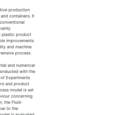
tive production
and containers. It
 conventional
mainly
e plastic product
sible improvements
lity and machine
hensive process
ntal and numerical
conducted with the
 of Experiments
ers and product
ocess model is set
viour concerning
, the Fluid-
due to the
model is evaluated