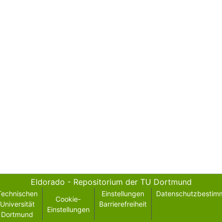
Eldorado - Repositorium der TU Dortmund
Technischen
Einstellungen
Datenschutzbestim
Cookie-
Universität
Barrierefreiheit
Einstellungen
Dortmund