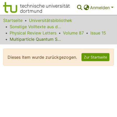
Anmelden
Bereiche & Sammlungen
Startseite
Universitätsbibliothek
Sonstige Volltexte aus dem Bibliotheksangebot
Das gesamte Repositorium
Physical Review Letters
Volume 87
Issue 15
Multiparticle Quantum Superposition and Stimulated Entanglement by Parity Selective Amplification of Entangled States
Statistiken
FAQ
Dieses Item wurde zurückgezogen.
Zur Startseite
Leitlinien
Zurück zur Startseite