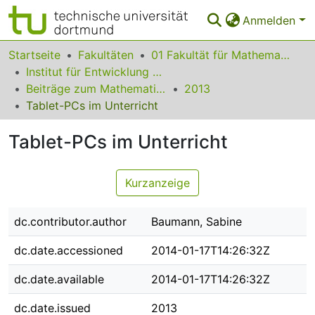
Anmelden
Bereiche & Sammlungen
Startseite
Fakultäten
01 Fakultät für Mathematik
Institut für Entwicklung und Erforschung des Mathematikunterrichts
Das gesamte Repositorium
Beiträge zum Mathematikunterricht
2013
Tablet-PCs im Unterricht
Statistiken
Tablet-PCs im Unterricht
FAQ
Leitlinien
Kurzanzeige
Zurück zur Startseite
dc.contributor.author
Baumann, Sabine
dc.date.accessioned
2014-01-17T14:26:32Z
dc.date.available
2014-01-17T14:26:32Z
dc.date.issued
2013