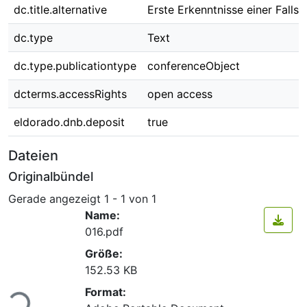
dc.title.alternative
Erste Erkenntnisse einer Fallst
dc.type
Text
dc.type.publicationtype
conferenceObject
dcterms.accessRights
open access
eldorado.dnb.deposit
true
Dateien
Originalbündel
Gerade angezeigt
1 - 1 von 1
Name:
016.pdf
Größe:
152.53 KB
Lade...
Format: