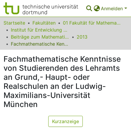
Anmelden
Bereiche & Sammlungen
Startseite
Fakultäten
01 Fakultät für Mathematik
Institut für Entwicklung und Erforschung des Mathematikunterrichts
Das gesamte Repositorium
Beiträge zum Mathematikunterricht
2013
Fachmathematische Kenntnisse von Studierenden des Lehramts an Grund,- Haupt- oder Realschulen an der Ludwig-Maximilians-Universität München
Statistiken
Fachmathematische Kenntnisse
FAQ
von Studierenden des Lehramts
Leitlinien
an Grund,- Haupt- oder
Zurück zur Startseite
Realschulen an der Ludwig-
Maximilians-Universität
München
Kurzanzeige