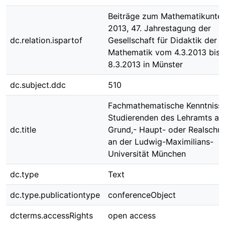
Beiträge zum Mathematikunter
2013, 47. Jahrestagung der
dc.relation.ispartof
Gesellschaft für Didaktik der
Mathematik vom 4.3.2013 bis
8.3.2013 in Münster
dc.subject.ddc
510
Fachmathematische Kenntniss
Studierenden des Lehramts an
dc.title
Grund,- Haupt- oder Realschul
an der Ludwig-Maximilians-
Universität München
dc.type
Text
dc.type.publicationtype
conferenceObject
dcterms.accessRights
open access