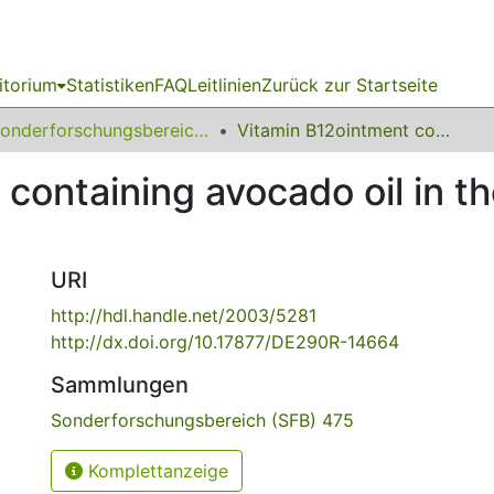
itorium
Statistiken
FAQ
Leitlinien
Zurück zur Startseite
Sonderforschungsbereich (SFB) 475
Vitamin B12ointment containing avocado oil in the therapy of plaque psoriasis
containing avocado oil in t
URI
http://hdl.handle.net/2003/5281
http://dx.doi.org/10.17877/DE290R-14664
Sammlungen
Sonderforschungsbereich (SFB) 475
Komplettanzeige