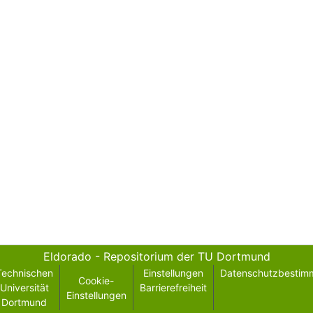
Eldorado - Repositorium der TU Dortmund
Technischen
Einstellungen
Datenschutzbestim
Cookie-
Universität
Barrierefreiheit
Einstellungen
Dortmund