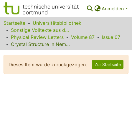
Anmelden
Bereiche & Sammlungen
Startseite
Universitätsbibliothek
Sonstige Volltexte aus dem Bibliotheksangebot
Das gesamte Repositorium
Physical Review Letters
Volume 87
Issue 07
Crystal Structure in Nematic Emulsion
Statistiken
FAQ
Dieses Item wurde zurückgezogen.
Zur Startseite
Leitlinien
Zurück zur Startseite