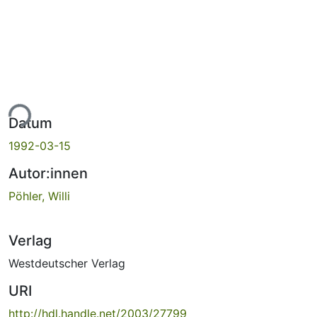
ade...
Datum
1992-03-15
Autor:innen
Pöhler, Willi
Verlag
Westdeutscher Verlag
URI
http://hdl.handle.net/2003/27799