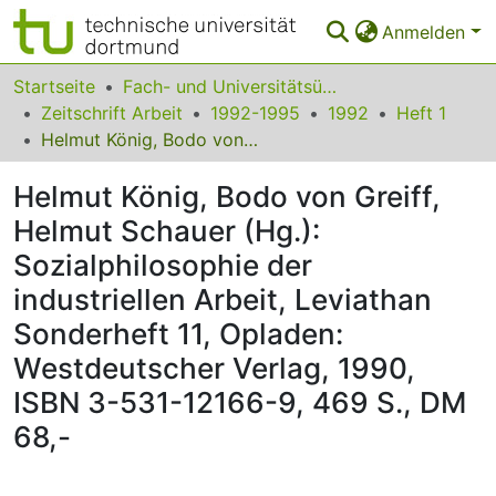
Anmelden
Bereiche & Sammlungen
Startseite
Fach- und Universitätsübergreifendes
Zeitschrift Arbeit
1992-1995
1992
Heft 1
Das gesamte Repositorium
Helmut König, Bodo von Greiff, Helmut Schauer (Hg.): Sozialphilosophie der industriellen Arbeit, Leviathan Sonderheft 11, Opladen: Westdeutscher Verlag, 1990, ISBN 3-531-12166-9, 469 S., DM 68,-
Statistiken
Helmut König, Bodo von Greiff,
FAQ
Helmut Schauer (Hg.):
Sozialphilosophie der
Leitlinien
industriellen Arbeit, Leviathan
Zurück zur Startseite
Sonderheft 11, Opladen:
Westdeutscher Verlag, 1990,
ISBN 3-531-12166-9, 469 S., DM
68,-