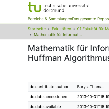
Bereiche & Sammlungen
Das gesamte Repos
Startseite
Fakultäten
Mathematik für Information und Kommunikation am Beispiel des Huffman Algorithmus
Mathematik für Info
Huffman Algorithmu
dc.contributor.author
Borys, Thomas
dc.date.accessioned
2013-10-01T15:1
dc.date.available
2013-10-01T15:1