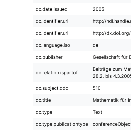
dc.date.issued
2005
dc.identifier.uri
http://hdl.handl
dc.identifier.uri
http://dx.doi.or
dc.language.iso
de
dc.publisher
Gesellschaft für
Beiträge zum Mat
dc.relation.ispartof
28.2. bis 4.3.2005
dc.subject.ddc
510
dc.title
Mathematik für I
dc.type
Text
dc.type.publicationtype
conferenceObjec