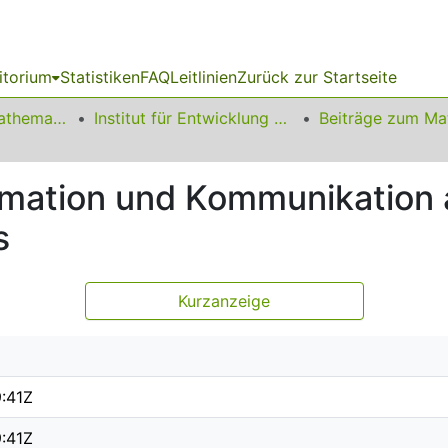
itorium
Statistiken
FAQ
Leitlinien
Zurück zur Startseite
01 Fakultät für Mathematik
Institut für Entwicklung und Erforschung des Mathematikunterrichts
rmation und Kommunikation 
s
Kurzanzeige
9:41Z
9:41Z