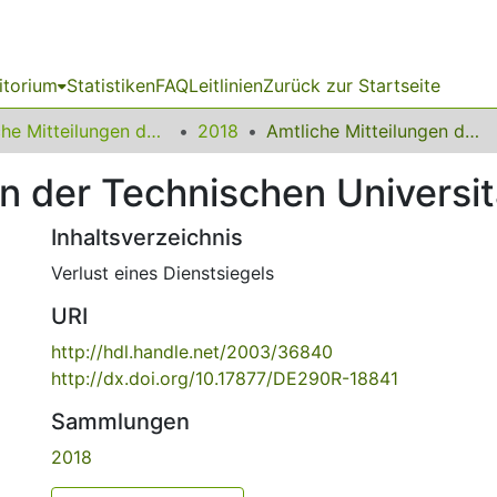
itorium
Statistiken
FAQ
Leitlinien
Zurück zur Startseite
Amtliche Mitteilungen der Technischen Universität Dortmund
2018
Amtliche Mitteilungen der Technischen Universität Dortmund 4/2018
en der Technischen Univers
Inhaltsverzeichnis
Verlust eines Dienstsiegels
URI
http://hdl.handle.net/2003/36840
http://dx.doi.org/10.17877/DE290R-18841
Sammlungen
2018