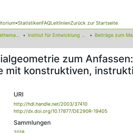
itorium
Statistiken
FAQ
Leitlinien
Zurück zur Startseite
01 Fakultät für Mathematik
Institut für Entwicklung und Erforschung des Mathematikunterrichts
tialgeometrie zum Anfassen:
mit konstruktiven, instrukt
URI
http://hdl.handle.net/2003/37410
http://dx.doi.org/10.17877/DE290R-19405
Sammlungen
2018