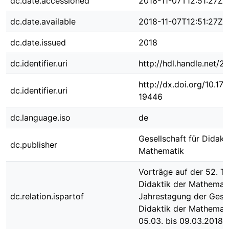
dc.date.accessioned
2018-11-07T12:51:27Z
dc.date.available
2018-11-07T12:51:27Z
dc.date.issued
2018
dc.identifier.uri
http://hdl.handle.net/
http://dx.doi.org/10.1
dc.identifier.uri
19446
dc.language.iso
de
Gesellschaft für Didakt
dc.publisher
Mathematik
Vorträge auf der 52. T
Didaktik der Mathemati
dc.relation.ispartof
Jahrestagung der Gesel
Didaktik der Mathemat
05.03. bis 09.03.2018 