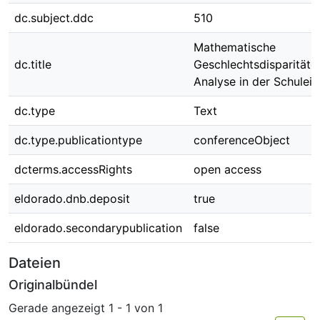
dc.subject.ddc
510
Mathematische
dc.title
Geschlechtsdisparitäte
Analyse in der Schule
dc.type
Text
dc.type.publicationtype
conferenceObject
dcterms.accessRights
open access
eldorado.dnb.deposit
true
eldorado.secondarypublication
false
Dateien
Originalbündel
Gerade angezeigt
1 - 1 von 1