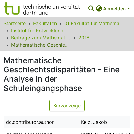
Anmelden
Bereiche & Sammlungen
Startseite
Fakultäten
01 Fakultät für Mathematik
Institut für Entwicklung und Erforschung des Mathematikunterrichts
Das gesamte Repositorium
Beiträge zum Mathematikunterricht
2018
Mathematische Geschlechtsdisparitäten - Eine Analyse in der Schuleingangsphase
Statistiken
Mathematische
FAQ
Geschlechtsdisparitäten - Eine
Leitlinien
Analyse in der
Zurück zur Startseite
Schuleingangsphase
Kurzanzeige
dc.contributor.author
Kelz, Jakob