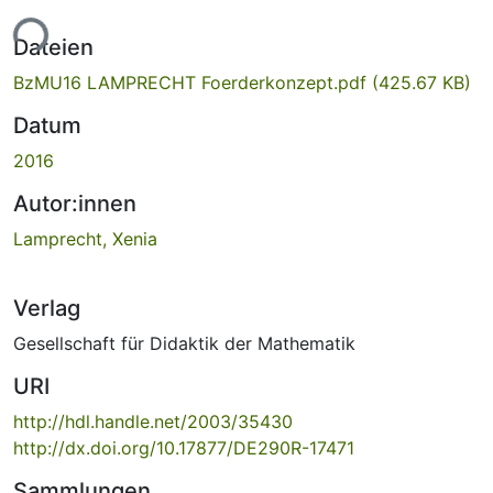
ade...
Dateien
BzMU16 LAMPRECHT Foerderkonzept.pdf
(425.67 KB)
Datum
2016
Autor:innen
Lamprecht, Xenia
Verlag
Gesellschaft für Didaktik der Mathematik
URI
http://hdl.handle.net/2003/35430
http://dx.doi.org/10.17877/DE290R-17471
Sammlungen