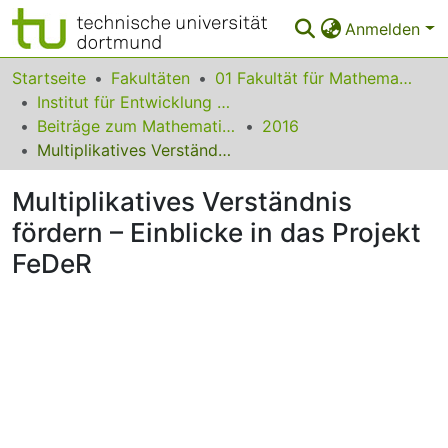
Anmelden
Bereiche & Sammlungen
Startseite
Fakultäten
01 Fakultät für Mathematik
Institut für Entwicklung und Erforschung des Mathematikunterrichts
Das gesamte Repositorium
Beiträge zum Mathematikunterricht
2016
Multiplikatives Verständnis fördern – Einblicke in das Projekt FeDeR
Statistiken
Multiplikatives Verständnis
FAQ
fördern – Einblicke in das Projekt
Leitlinien
FeDeR
Zurück zur Startseite