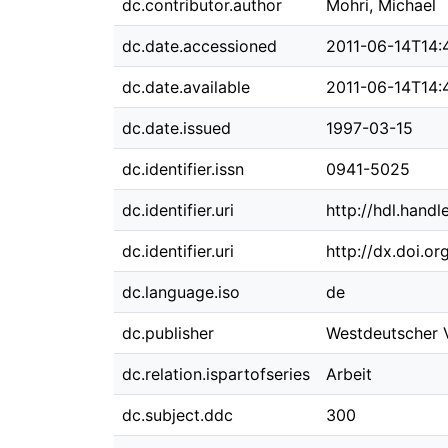
dc.contributor.author
Mohri, Michael
dc.date.accessioned
2011-06-14T14:
dc.date.available
2011-06-14T14:
dc.date.issued
1997-03-15
dc.identifier.issn
0941-5025
dc.identifier.uri
http://hdl.hand
dc.identifier.uri
http://dx.doi.o
dc.language.iso
de
dc.publisher
Westdeutscher 
dc.relation.ispartofseries
Arbeit
dc.subject.ddc
300