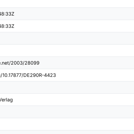
48:33Z
48:33Z
le.net/2003/28099
rg/10.17877/DE290R-4423
Verlag