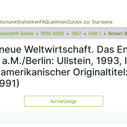
itorium
Statistiken
FAQ
Leitlinien
Zurück zur Startseite
eitschrift Arbeit
1996-2000
1997
Heft 1
 neue Weltwirtschaft. Das E
a.M./Berlin: Ullstein, 199
(amerikanischer Originaltite
1991)
Kurzanzeige