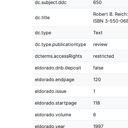
dc.subject.ddc
650
Robert B. Reich:
dc.title
ISBN 3-550-0682
dc.type
Text
dc.type.publicationtype
review
dcterms.accessRights
restricted
eldorado.dnb.deposit
false
eldorado.endpage
120
eldorado.issue
1
eldorado.startpage
118
eldorado.volume
6
eldorado.year
1997