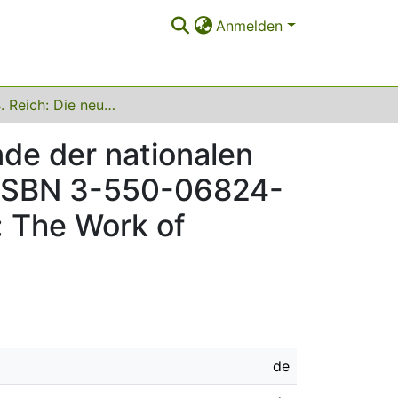
Anmelden
Robert B. Reich: Die neue Weltwirtschaft. Das Ende der nationalen Ökonomie, Frankfurt a.M./Berlin: Ullstein, 1993, ISBN 3-550-06824-7, 415 S., DM 49,80 (amerikanischer Originaltitel: The Work of Nations, New York, 1991)
nde der nationalen
3, ISBN 3-550-06824-
l: The Work of
de