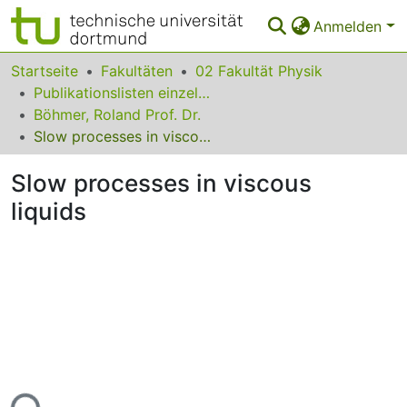
Anmelden
Bereiche & Sammlungen
Startseite
Fakultäten
02 Fakultät Physik
Publikationslisten einzelner Fakultätsangehöriger
Das gesamte Repositorium
Böhmer, Roland Prof. Dr.
Slow processes in viscous liquids
Statistiken
Slow processes in viscous
FAQ
liquids
Leitlinien
Zurück zur Startseite