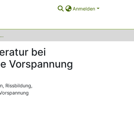
Anmelden
luss der Zwangschnittgrößen aus Temperatur bei Tragwerken aus Konstruktionsbeton mit und ohne Vorspannung
ratur bei
ne Vorspannung
on
,
Rissbildung
,
Vorspannung