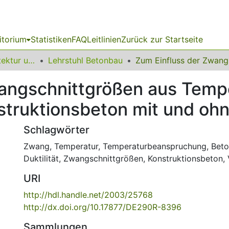
itorium
Statistiken
FAQ
Leitlinien
Zurück zur Startseite
10 Fakultät Architektur und Bauingenieurwesen
Lehrstuhl Betonbau
Zum Einf
angschnittgrößen aus Tempe
struktionsbeton mit und oh
Schlagwörter
Zwang
,
Temperatur
,
Temperaturbeanspruchung
,
Bet
Duktilität
,
Zwangschnittgrößen
,
Konstruktionsbeton
,
URI
http://hdl.handle.net/2003/25768
http://dx.doi.org/10.17877/DE290R-8396
Sammlungen