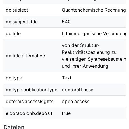
dc.subject
Quantenchemische Rechnunge
dc.subject.ddc
540
dc.title
Lithiumorganische Verbindung
von der Struktur-
Reaktivitätsbeziehung zu
dc.title.alternative
vielseitigen Synthesebaustein
und ihrer Anwendung
dc.type
Text
dc.type.publicationtype
doctoralThesis
dcterms.accessRights
open access
eldorado.dnb.deposit
true
Dateien