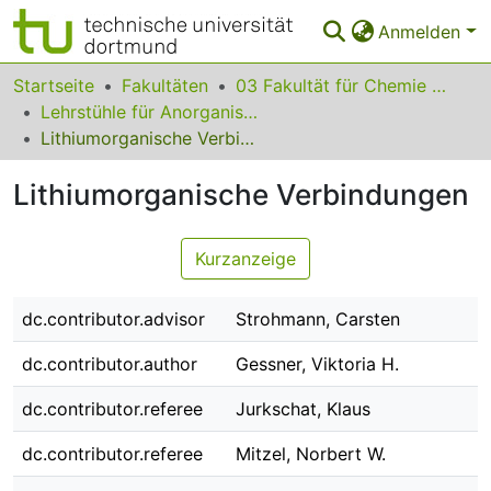
Anmelden
Bereiche & Sammlungen
Startseite
Fakultäten
03 Fakultät für Chemie und Chemische Biologie
Lehrstühle für Anorganische Chemie
Das gesamte Repositorium
Lithiumorganische Verbindungen
Statistiken
Lithiumorganische Verbindungen
FAQ
Kurzanzeige
Leitlinien
Zurück zur Startseite
dc.contributor.advisor
Strohmann, Carsten
dc.contributor.author
Gessner, Viktoria H.
dc.contributor.referee
Jurkschat, Klaus
dc.contributor.referee
Mitzel, Norbert W.