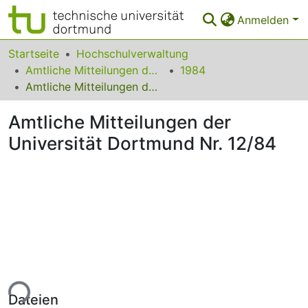
Anmelden
Bereiche & Sammlungen
Startseite
Hochschulverwaltung
Amtliche Mitteilungen der Technischen Universität Dortmund
1984
Das gesamte Repositorium
Amtliche Mitteilungen der Universität Dortmund Nr. 12/84
Statistiken
Amtliche Mitteilungen der
FAQ
Universität Dortmund Nr. 12/84
Leitlinien
Zurück zur Startseite
ade...
Dateien