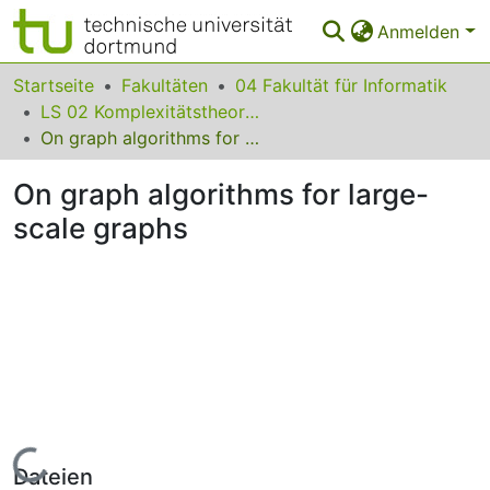
Anmelden
Bereiche & Sammlungen
Startseite
Fakultäten
04 Fakultät für Informatik
LS 02 Komplexitätstheorie und Effiziente Algorithmen
Das gesamte Repositorium
On graph algorithms for large-scale graphs
Statistiken
On graph algorithms for large-
FAQ
scale graphs
Leitlinien
Zurück zur Startseite
Lade...
Dateien