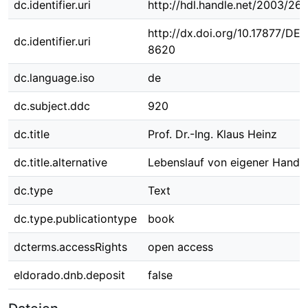
dc.identifier.uri
http://hdl.handle.net/2003/26
http://dx.doi.org/10.17877/DE
dc.identifier.uri
8620
dc.language.iso
de
dc.subject.ddc
920
dc.title
Prof. Dr.-Ing. Klaus Heinz
dc.title.alternative
Lebenslauf von eigener Hand
dc.type
Text
dc.type.publicationtype
book
dcterms.accessRights
open access
eldorado.dnb.deposit
false