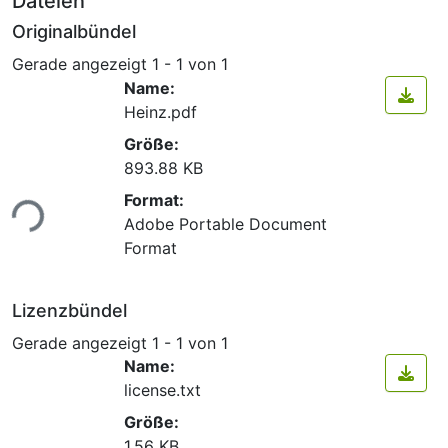
Dateien
Originalbündel
Gerade angezeigt
1 - 1 von 1
Name:
Heinz.pdf
Größe:
893.88 KB
Format:
ade...
Adobe Portable Document
Format
Lizenzbündel
Gerade angezeigt
1 - 1 von 1
Name:
license.txt
Größe:
1.56 KB