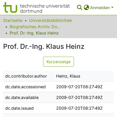
Anmelden
Bereiche & Sammlungen
Startseite
Universitätsbibliothek
Biografisches Archiv Dortmunder Universitätsprofessorinnen und -professoren
Das gesamte Repositorium
Prof. Dr.-Ing. Klaus Heinz
Statistiken
Prof. Dr.-Ing. Klaus Heinz
FAQ
Kurzanzeige
Leitlinien
Zurück zur Startseite
dc.contributor.author
Heinz, Klaus
dc.date.accessioned
2009-07-20T08:27:49Z
dc.date.available
2009-07-20T08:27:49Z
dc.date.issued
2009-07-20T08:27:49Z