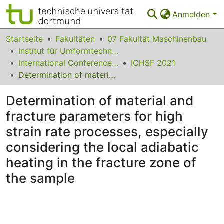
Anmelden
Bereiche & Sammlungen
Startseite
Fakultäten
07 Fakultät Maschinenbau
Institut für Umformtechnik und Leichtbau
Das gesamte Repositorium
International Conference on High Speed Forming
ICHSF 2021
Determination of material and fracture parameters for high strain rate processes, especially considering the local adiabatic heating in the fracture zone of the sample
Statistiken
Determination of material and
FAQ
fracture parameters for high
Leitlinien
strain rate processes, especially
Zurück zur Startseite
considering the local adiabatic
heating in the fracture zone of
the sample