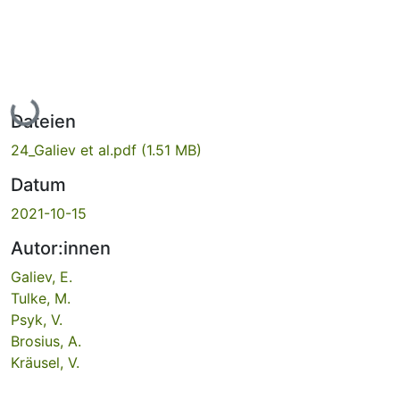
Lade...
Dateien
24_Galiev et al.pdf
(1.51 MB)
Datum
2021-10-15
Autor:innen
Galiev, E.
Tulke, M.
Psyk, V.
Brosius, A.
Kräusel, V.