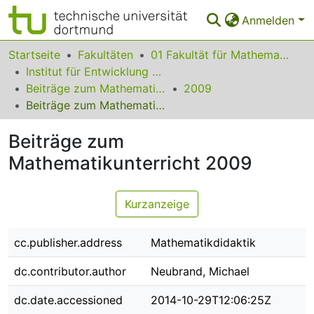
Anmelden
Bereiche & Sammlungen
Startseite
Fakultäten
01 Fakultät für Mathematik
Institut für Entwicklung und Erforschung des Mathematikunterrichts
Das gesamte Repositorium
Beiträge zum Mathematikunterricht
2009
Beiträge zum Mathematikunterricht 2009
Statistiken
Beiträge zum
FAQ
Mathematikunterricht 2009
Leitlinien
Zurück zur Startseite
Kurzanzeige
cc.publisher.address
Mathematikdidaktik
dc.contributor.author
Neubrand, Michael
dc.date.accessioned
2014-10-29T12:06:25Z