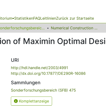
itorium
Statistiken
FAQ
Leitlinien
Zurück zur Startseite
Sonderforschungsbereich (SFB) 475
Numerical Construction of Maximin Optimal Designs for Binary Response Models
ion of Maximin Optimal Desi
URI
http://hdl.handle.net/2003/4991
http://dx.doi.org/10.17877/DE290R-16086
Sammlungen
Sonderforschungsbereich (SFB) 475
Komplettanzeige