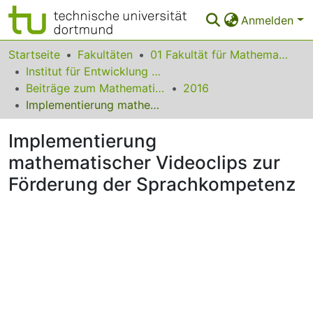
Anmelden
Bereiche & Sammlungen
Startseite
Fakultäten
01 Fakultät für Mathematik
Institut für Entwicklung und Erforschung des Mathematikunterrichts
Das gesamte Repositorium
Beiträge zum Mathematikunterricht
2016
Implementierung mathematischer Videoclips zur Förderung der Sprachkompetenz
Statistiken
Implementierung
FAQ
mathematischer Videoclips zur
Leitlinien
Förderung der Sprachkompetenz
Zurück zur Startseite