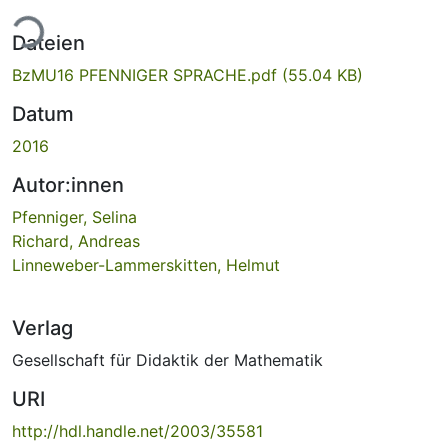
ade...
Dateien
BzMU16 PFENNIGER SPRACHE.pdf
(55.04 KB)
Datum
2016
Autor:innen
Pfenniger, Selina
Richard, Andreas
Linneweber-Lammerskitten, Helmut
Verlag
Gesellschaft für Didaktik der Mathematik
URI
http://hdl.handle.net/2003/35581