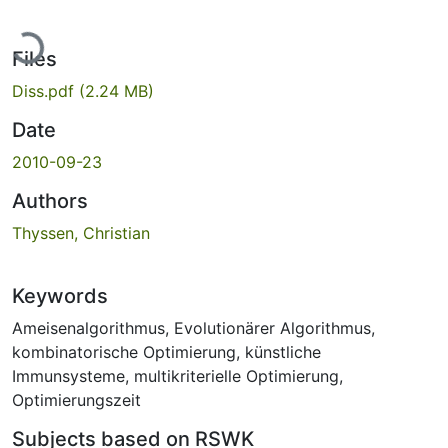
ading...
Files
Diss.pdf
(2.24 MB)
Date
2010-09-23
Authors
Thyssen, Christian
Keywords
Ameisenalgorithmus
,
Evolutionärer Algorithmus
,
kombinatorische Optimierung
,
künstliche
Immunsysteme
,
multikriterielle Optimierung
,
Optimierungszeit
Subjects based on RSWK