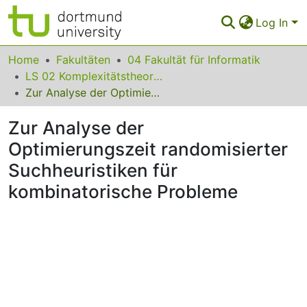
Log In
Communities & Collections
Home
Fakultäten
04 Fakultät für Informatik
LS 02 Komplexitätstheorie und Effiziente Algorithmen
All of Eldorado
Zur Analyse der Optimierungszeit randomisierter Suchheuristiken für kombinatorische Probleme
Statistics
Zur Analyse der
FAQ
Optimierungszeit randomisierter
Suchheuristiken für
Policy
kombinatorische Probleme
Back to the Homepage