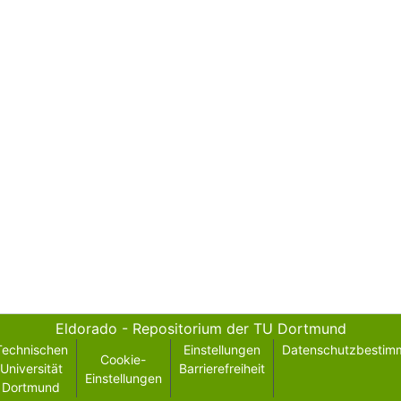
Eldorado - Repositorium der TU Dortmund
Technischen
Einstellungen
Datenschutzbestim
Cookie-
Universität
Barrierefreiheit
Einstellungen
Dortmund