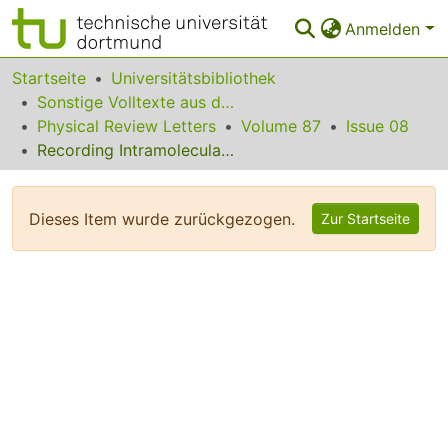
Anmelden
Bereiche & Sammlungen
Startseite
Universitätsbibliothek
Sonstige Volltexte aus dem Bibliotheksangebot
Das gesamte Repositorium
Physical Review Letters
Volume 87
Issue 08
Recording Intramolecular Mechanics during the Manipulation of a Large Molecule
Statistiken
FAQ
Dieses Item wurde zurückgezogen.
Zur Startseite
Leitlinien
Zurück zur Startseite