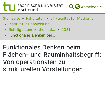
Anmelden
Bereiche & Sammlungen
Startseite
Fakultäten
01 Fakultät für Mathematik
Institut für Entwicklung und Erforschung des Mathematikunterrichts
Das gesamte Repositorium
Beiträge zum Mathematikunterricht
2021
Funktionales Denken beim Flächen- und Rauminhaltsbegriff: Von operationalen zu strukturellen Vorstellungen
Statistiken
Funktionales Denken beim
FAQ
Flächen- und Rauminhaltsbegriff:
Leitlinien
Von operationalen zu
Zurück zur Startseite
strukturellen Vorstellungen