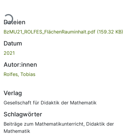
ade...
Dateien
BzMU21_ROLFES_FlächenRauminhalt.pdf
(159.32 KB)
Datum
2021
Autor:innen
Rolfes, Tobias
Verlag
Gesellschaft für Didaktik der Mathematik
Schlagwörter
Beiträge zum Mathematikunterricht
,
Didaktik der
Mathematik