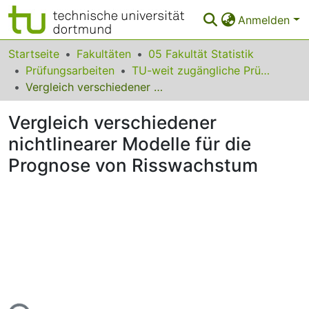
Anmelden
Bereiche & Sammlungen
Startseite
Fakultäten
05 Fakultät Statistik
Prüfungsarbeiten
TU-weit zugängliche Prüfungsarbeiten
Das gesamte Repositorium
Vergleich verschiedener nichtlinearer Modelle für die Prognose von Risswachstum
Statistiken
Vergleich verschiedener
FAQ
nichtlinearer Modelle für die
Prognose von Risswachstum
Leitlinien
Zurück zur Startseite