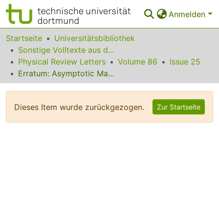
Anmelden
Bereiche & Sammlungen
Startseite
Universitätsbibliothek
Sonstige Volltexte aus dem Bibliotheksangebot
Das gesamte Repositorium
Physical Review Letters
Volume 86
Issue 25
Erratum: Asymptotic Manipulations of Entanglement Can Exhibit Genuine Irreversibility [Phys. Rev. Lett. 84, 4260 (2000)]
Statistiken
FAQ
Dieses Item wurde zurückgezogen.
Zur Startseite
Leitlinien
Zurück zur Startseite