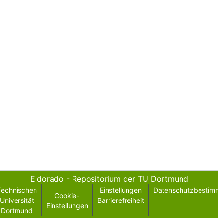
Eldorado - Repositorium der TU Dortmund
Technischen
Einstellungen
Datenschutzbestim
Cookie-
Universität
Barrierefreiheit
Einstellungen
Dortmund