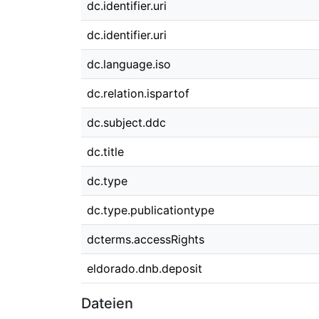
dc.identifier.uri
dc.identifier.uri
dc.language.iso
dc.relation.ispartof
dc.subject.ddc
dc.title
dc.type
dc.type.publicationtype
dcterms.accessRights
eldorado.dnb.deposit
Dateien