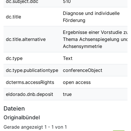
dc.subject.ddc
510
Diagnose und individuelle
dc.title
Förderung
Ergebnisse einer Vorstudie zu
dc.title.alternative
Thema Achsenspiegelung und
Achsensymmetrie
dc.type
Text
dc.type.publicationtype
conferenceObject
dcterms.accessRights
open access
eldorado.dnb.deposit
true
Dateien
Originalbündel
Gerade angezeigt
1 - 1 von 1