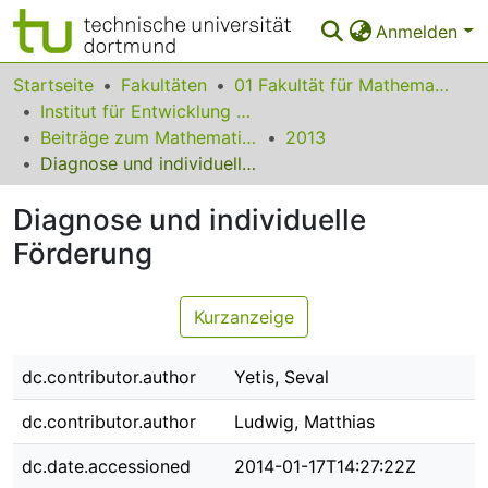
Anmelden
Bereiche & Sammlungen
Startseite
Fakultäten
01 Fakultät für Mathematik
Institut für Entwicklung und Erforschung des Mathematikunterrichts
Das gesamte Repositorium
Beiträge zum Mathematikunterricht
2013
Diagnose und individuelle Förderung
Statistiken
Diagnose und individuelle
FAQ
Förderung
Leitlinien
Zurück zur Startseite
Kurzanzeige
dc.contributor.author
Yetis, Seval
dc.contributor.author
Ludwig, Matthias
dc.date.accessioned
2014-01-17T14:27:22Z