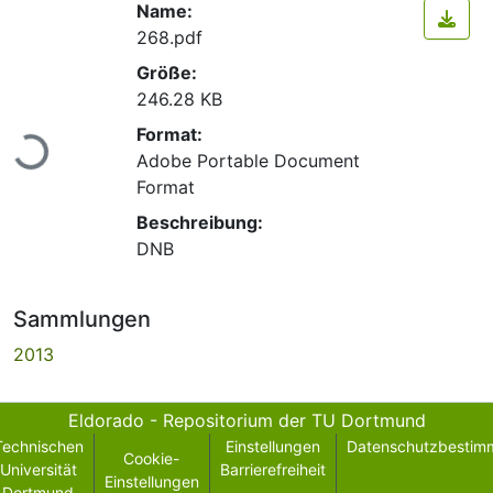
Name:
268.pdf
Größe:
246.28 KB
Lade...
Format:
Adobe Portable Document
Format
Beschreibung:
DNB
Sammlungen
2013
Eldorado - Repositorium der TU Dortmund
Technischen
Einstellungen
Datenschutzbestim
Cookie-
Universität
Barrierefreiheit
Einstellungen
Dortmund