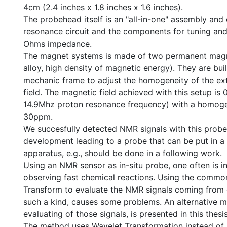
4cm (2.4 inches x 1.8 inches x 1.6 inches).
The probehead itself is an "all-in-one" assembly and
resonance circuit and the components for tuning an
Ohms impedance.
The magnet systems is made of two permanent mag
alloy, high density of magnetic energy). They are bu
mechanic frame to adjust the homogeneity of the ex
field. The magnetic field achieved with this setup is
14.9Mhz proton resonance frequency) with a homoge
30ppm.
We succesfully detected NMR signals with this probe
development leading to a probe that can be put in a
apparatus, e.g., should be done in a following work.
Using an NMR sensor as in-situ probe, one often is in
observing fast chemical reactions. Using the common
Transform to evaluate the NMR signals coming from 
such a kind, causes some problems. An alternative m
evaluating of those signals, is presented in this thesis
The method uses Wavelet Transformation instead of 