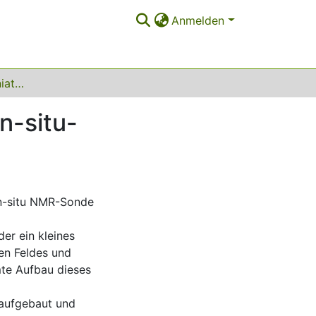
Anmelden
Möglichkeiten der Miniaturisierung der NMR für In-situ-Anwendungen
n-situ-
 in-situ NMR-Sonde
er ein kleines
en Feldes und
mte Aufbau dieses
 aufgebaut und