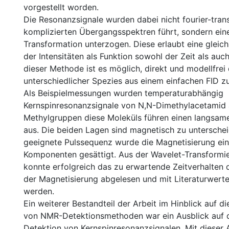
vorgestellt worden.
Die Resonanzsignale wurden dabei nicht fourier-tran
komplizierten Übergangsspektren führt, sondern ein
Transformation unterzogen. Diese erlaubt eine gleich
der Intensitäten als Funktion sowohl der Zeit als auc
dieser Methode ist es möglich, direkt und modellfrei
unterschiedlicher Spezies aus einem einfachen FID zu
Als Beispielmessungen wurden temperaturabhängig
Kernspinresonanzsignale von N,N-Dimethylacetamid
Methylgruppen diese Moleküls führen einen langsam
aus. Die beiden Lagen sind magnetisch zu unterschei
geeignete Pulssequenz wurde die Magnetisierung ein
Komponenten gesättigt. Aus der Wavelet-Transformie
konnte erfolgreich das zu erwartende Zeitverhalten 
der Magnetisierung abgelesen und mit Literaturwerte
werden.
Ein weiterer Bestandteil der Arbeit im Hinblick auf di
von NMR-Detektionsmethoden war ein Ausblick auf 
Detektion von Kernspinresonanzsignalen. Mit dieser