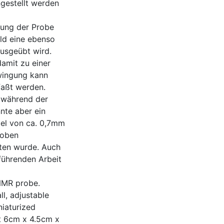
ngestellt werden
rung der Probe
ld eine ebenso
ausgeübt wird.
damit zu einer
wingung kann
faßt werden.
n während der
nte aber ein
gel von ca. 0,7mm
 oben
ten wurde. Auch
rführenden Arbeit
 NMR probe.
ll, adjustable
niaturized
t 6cm x 4.5cm x