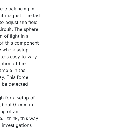
ere balancing in
nt magnet. The last
o adjust the field
ircuit. The sphere
 of light in a
 of this component
he whole setup
ters easy to vary.
iation of the
ample in the
y. This force
an be detected
h for a setup of
f about 0.7mm in
tup of an
I think, this way
 investigations