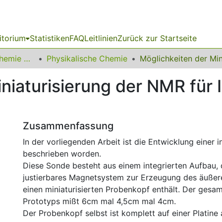
itorium
Statistiken
FAQ
Leitlinien
Zurück zur Startseite
03 Fakultät für Chemie und Chemische Biologie
Physikalische Chemie
niaturisierung der NMR für I
Zusammenfassung
In der vorliegenden Arbeit ist die Entwicklung einer
beschrieben worden.
Diese Sonde besteht aus einem integrierten Aufbau, d
justierbares Magnetsystem zur Erzeugung des äußer
einen miniaturisierten Probenkopf enthält. Der gesa
Prototyps mißt 6cm mal 4,5cm mal 4cm.
Der Probenkopf selbst ist komplett auf einer Platine