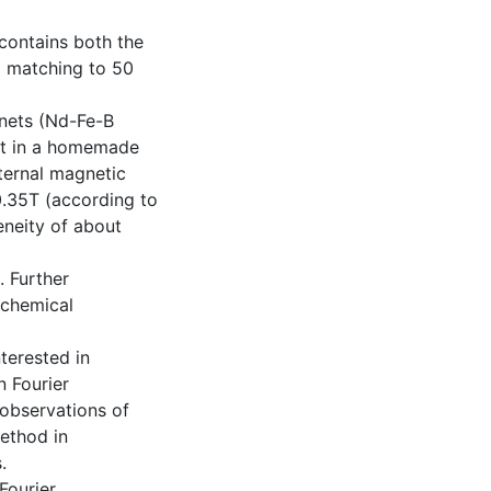
 contains both the
d matching to 50
nets (Nd-Fe-B
ilt in a homemade
ternal magnetic
 0.35T (according to
neity of about
. Further
 chemical
terested in
 Fourier
observations of
ethod in
.
Fourier