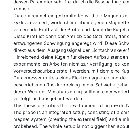
dessen Parameter sehr frei durch die Beschaltung ei
können.
Durch geeignet eingestrahlte RF wird die Magnetisie
zyklisch variiert, wodurch im inhomogenen Magnetfe
variierende Kraft auf die Probe und damit die Kugel 
Diese Kraft ist dann der Antrieb des Oszillators, der 
erzwungenen Schwingung angeregt wird. Diese Sch
direkt aus dem Ausgangssignal der Lichtschranke er
Hinreichend kleine Kugeln für diesen Aufbau stande
experimentellen Arbeiten nicht zur Verfügung, es kon
Vorversuchsaufbau erstellt werden, mit dem eine Ku
Durchmesser mittels eines Elektromagneten und der
beschriebenen Rückkoppelung in der Schwebe gehal
dieser Weg der Miniaturisierung sollte in einer weite
verfolgt und ausgebaut werden.
This thesis describes the development of an in-situ
The probe is an integrated setup, consisting of a sma
magnet system (creating the external field) and a mi
probehead. The whole setup is not bigger than abou