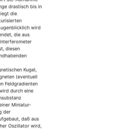
e drastisch bis in
iegt die
urisierten
ugenblicklich wird
ndet, die aus
Interferometer
t, diesen
andhabenden
gnetischen Kugel,
gneten (eventuell
en Feldgradienten
 wird durch eine
ensubstanz
einer Miniatur-
g der
ufgebaut, daß aus
r Oszillator wird,