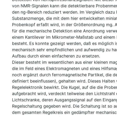
von NMR-Signalen kann die detektierbare Probenmeng
den ng-Bereich reduziert werden. Im Vergleich dazu l
Substanzmenge, die mit dem hier entwickelten miniat
Probenkopf erfaßt wird, in der Größenordnung mg. A
für die mechanische Detektion eine Anordnung verwe
einem Kantilever im Mikrometer-Maßstab und einem 
besteht. Es konnte gezeigt werden, daß es möglich is
mechanisch sehr empfindlichen und aufwendig zu h
Aufbau durch einen einfacheren zu ersetzen.
Dieser besteht im wesentlichen aus einer kleinen ma
die im Feld eines Elektromagneten und eines Hilfsma
noch ergänzt durch ferromagnetische Partikel, die d
definiert beeinflussen), gehalten wird. Dieses Halten
Regelelektronik bewirkt. Die Kugel, auf die die Prob
aufgebracht wird, verdeckt teilweise den Lichtstrahl 
Lichtschranke, deren Ausgangssignal auf den Eingan
Regelschaltung gegeben wird. Die Schaltung ist so a
dem gesamten Regelkreis ein gedämpfter mechanische