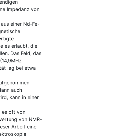
wendigen
ine Impedanz von
aus einer Nd-Fe-
gnetische
ertigte
 es erlaubt, die
en. Das Feld, das
T (14,9MHz
ät lag bei etwa
 aufgenommen
 dann auch
rd, kann in einer
 es oft von
uswertung von NMR-
eser Arbeit eine
pektroskopie