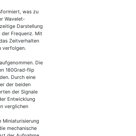
sformiert, was zu
er Wavelet-
zeitige Darstellung
h der Frequenz. Mit
 das Zeitverhalten
 verfolgen.
 aufgenommen. Die
en 180Grad-flip
den. Durch eine
er der beiden
rten der Signale
der Entwicklung
n verglichen
e Miniaturisierung
die mechanische
 Art der Aufnahme