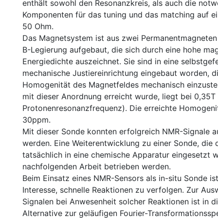
enthält sowohl den Resonanzkreis, als auch die not
Komponenten für das tuning und das matching auf e
50 Ohm.
Das Magnetsystem ist aus zwei Permanentmagneten 
B-Legierung aufgebaut, die sich durch eine hohe ma
Energiedichte auszeichnet. Sie sind in eine selbstgef
mechanische Justiereinrichtung eingebaut worden, die
Homogenität des Magnetfeldes mechanisch einzustell
mit dieser Anordnung erreicht wurde, liegt bei 0,35
Protonenresonanzfrequenz). Die erreichte Homogenit
30ppm.
Mit dieser Sonde konnten erfolgreich NMR-Signale
werden. Eine Weiterentwicklung zu einer Sonde, die
tatsächlich in eine chemische Apparatur eingesetzt wi
nachfolgenden Arbeit betrieben werden.
Beim Einsatz eines NMR-Sensors als in-situ Sonde ist
Interesse, schnelle Reaktionen zu verfolgen. Zur A
Signalen bei Anwesenheit solcher Reaktionen ist in di
Alternative zur geläufigen Fourier-Transformationss